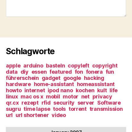
Schlagworte
apple
arduino
basteln
copyleft
copyright
data
diy
essen
featured
fon
fonera
fun
führerschein
gadget
google
hacking
hardware
home-assistant
homeassistant
howto
internet
ipod nano
kochen
kult
life
linux
mac os x
mobil
motor
net
privacy
qr.cx
rezept
rfid
security
server
Software
sugru
time lapse
tools
torrent
transmission
url
url shortener
video