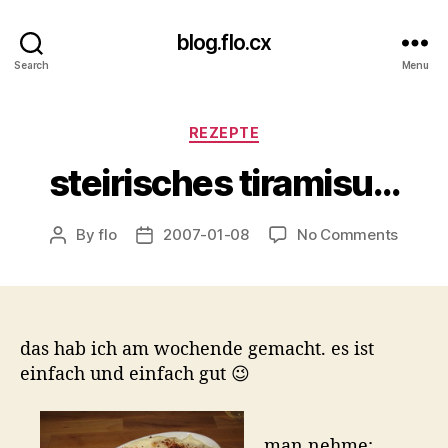
blog.flo.cx
Search
Menu
Categories
REZEPTE
steirisches tiramisu…
on
By
flo
2007-01-08
No Comments
Post
Post
steiris
author
date
tirami
das hab ich am wochende gemacht. es ist
einfach und einfach gut 😉
man nehme: