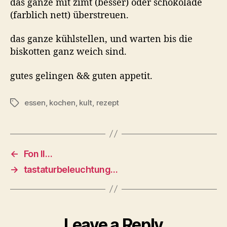
das ganze mit zimt (besser) oder schokolade
(farblich nett) überstreuen.
das ganze kühlstellen, und warten bis die
biskotten ganz weich sind.
gutes gelingen && guten appetit.
essen
,
kochen
,
kult
,
rezept
Tags
←
Fon II…
→
tastaturbeleuchtung…
Leave a Reply