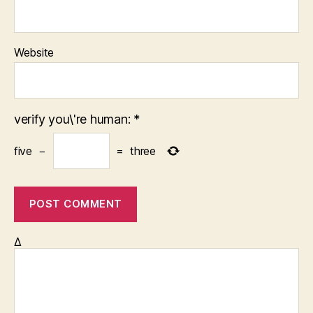
Website
verify you\'re human:
*
five
−
=
three
Δ