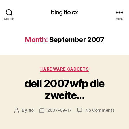
blog.flo.cx
Search
Menu
Month:
September 2007
Categories
HARDWARE GADGETS
dell 2007wfp die
zweite…
on
By
flo
2007-09-17
No Comments
Post
Post
dell
author
date
2007w
die