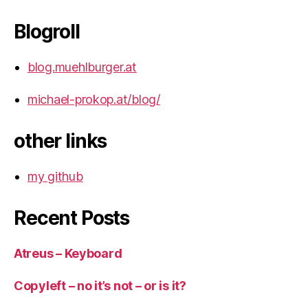
Blogroll
blog.muehlburger.at
michael-prokop.at/blog/
other links
my github
Recent Posts
Atreus – Keyboard
Copyleft – no it’s not – or is it?