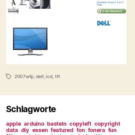
2007wfp
,
dell
,
lcd
,
tft
Tags
Schlagworte
apple
arduino
basteln
copyleft
copyright
data
diy
essen
featured
fon
fonera
fun