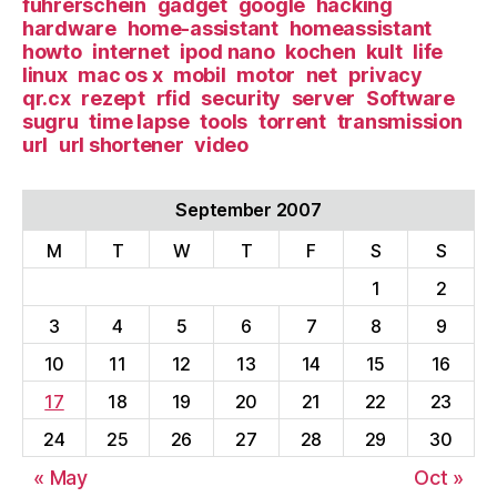
führerschein
gadget
google
hacking
hardware
home-assistant
homeassistant
howto
internet
ipod nano
kochen
kult
life
linux
mac os x
mobil
motor
net
privacy
qr.cx
rezept
rfid
security
server
Software
sugru
time lapse
tools
torrent
transmission
url
url shortener
video
September 2007
M
T
W
T
F
S
S
1
2
3
4
5
6
7
8
9
10
11
12
13
14
15
16
17
18
19
20
21
22
23
24
25
26
27
28
29
30
« May
Oct »