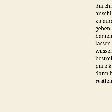
durch
anschl
zu ein
gehen 
bemehl
lassen
wasser
bestre
pure k
dann b
restte