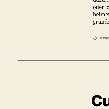
oder c
beimen
grunds
esse
Tags
C