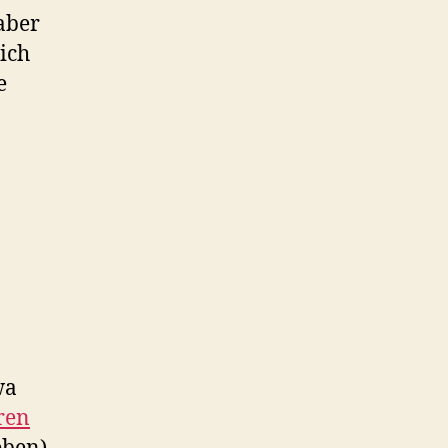
aber
ich
e
wa
ren
ben),