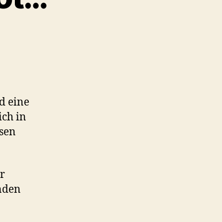
n-
rzbrot…
d eine
ch in
ssen
r
unden