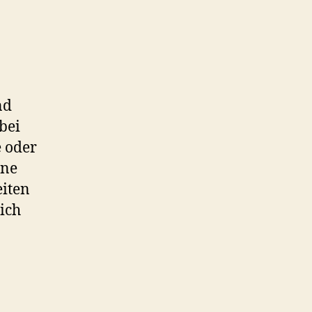
berlandsauce…
nd
 bei
e oder
hne
eiten
 ich