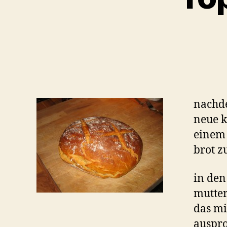
nachde
neue 
einem 
brot z
in den
mutter
das mi
auspro