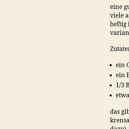
eine g
viele 
heftig
varian
Zutate
ein 
ein 
1/3 
etwa
das gi
krensa
dazu),