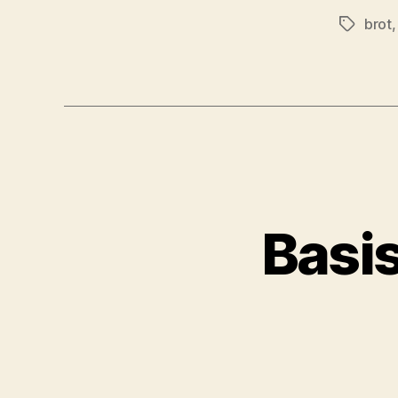
brot
Tags
Basi