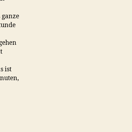
s ganze
stunde
 gehen
t
 ist
inuten,
t…”