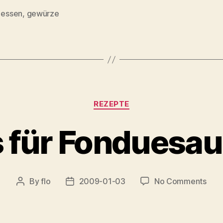
,
essen
,
gewürze
Categories
REZEPTE
s für Fonduesa
on
By
flo
2009-01-03
No Comments
Post
Post
Basi
author
date
für
Fon