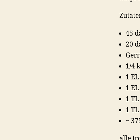
Zutate
45 
20 d
Germ
1/4 
1 EL
1 E
1 T
1 T
~ 37
alle t