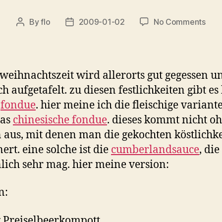
on
By
flo
2009-01-02
No Comments
Post
Post
Cum
author
date
 weihnachtszeit wird allerorts gut gegessen u
ch aufgetafelt. zu diesen festlichkeiten gibt es
n
fondue
. hier meine ich die fleischige variant
das
chinesische fondue
. dieses kommt nicht o
 aus, mit denen man die gekochten köstlichk
ert. eine solche ist die
cumberlandsauce
, die
lich sehr mag. hier meine version:
n:
 Preiselbeerkompott