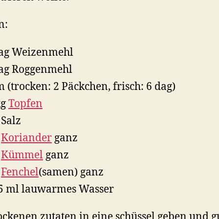
n:
dag Weizenmehl
ag Roggenmehl
 (trocken: 2 Päckchen, frisch: 6 dag)
kg
Topfen
 Salz
L
Koriander
ganz
L
Kümmel
ganz
L
Fenchel
(samen) ganz
5 ml lauwarmes Wasser
rockenen zutaten in eine schüssel geben und g