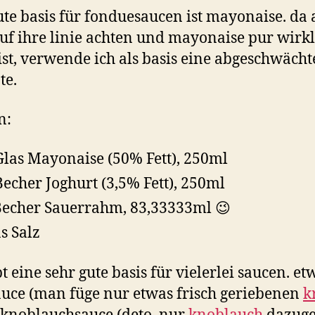
ute basis für fonduesaucen ist mayonaise. da 
auf ihre linie achten und mayonaise pur wirkl
 ist, verwende ich als basis eine abgeschwächt
te.
n:
Glas Mayonaise (50% Fett), 250ml
Becher Joghurt (3,5% Fett), 250ml
Becher Sauerrahm, 83,33333ml 😉
s Salz
bt eine sehr gute basis für vielerlei saucen. et
uce (man füge nur etwas frisch geriebenen
k
 knoblauchsauce (deto. nur
knoblauch
dazuge