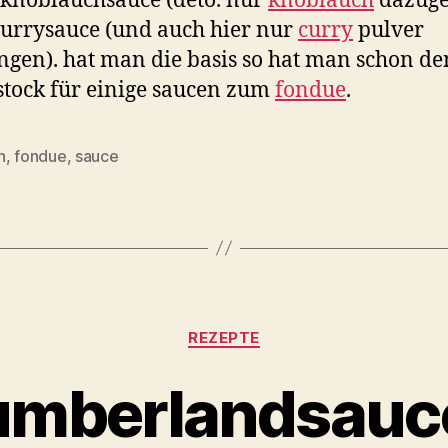
urrysauce (und auch hier nur
curry
pulver
gen). hat man die basis so hat man schon de
tock für einige saucen zum
fondue
.
n
,
fondue
,
sauce
Categories
REZEPTE
umberlandsauc