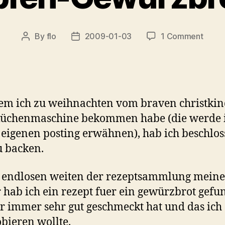
on
By
flo
2009-01-03
1 Comment
Post
Post
Topfe
author
date
Gewü
m ich zu weihnachten vom braven christkin
küchenmaschine bekommen habe (die werde i
eigenen posting erwähnen), hab ich beschlo
u backen.
 endlosen weiten der rezeptsammlung meine
 hab ich ein rezept fuer ein gewürzbrot gef
r immer sehr gut geschmeckt hat und das ich
bieren wollte.