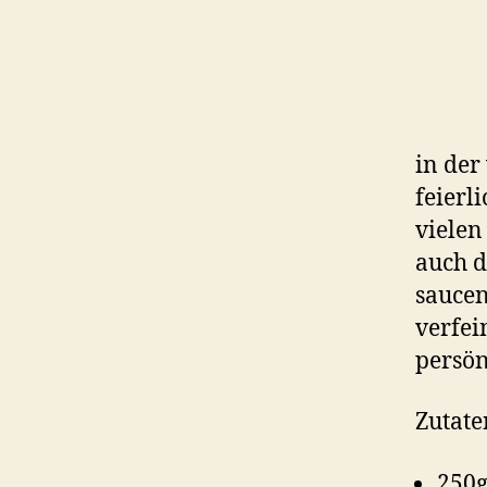
in der
feierli
viele
auch 
saucen
verfein
persön
Zutate
250g