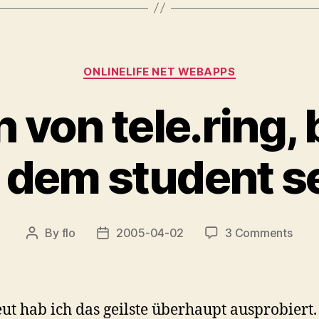
Categories
ONLINELIFE NET WEBAPPS
 von tele.ring,
 dem student s
on
By
flo
2005-04-02
3 Comments
Post
Post
der
author
date
sege
von
tele.
eut hab ich das geilste überhaupt ausprobiert.
blue