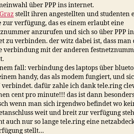
inwahl über PPP ins internet.
und
Graz
stellt ihren angestellten und studenten 
dem
stud
e zur verfügung, das es einem erlaubt eine
sein
tznummer anzurufen und sich so über PPP in
et zu verbinden. der witz dabei ist, dass man
e verbindung mit der anderen festnetznumm
t.
nem fall: verbindung des laptops über bluet
inem handy, das als modem fungiert, und sic
 verbindet. dafür zahle ich dank tele.ring cle
nen cent pro minute!!! das ist dann besonder
sch wenn man sich irgendwo befindet wo kei
etanschluss weit und breit zur verfügung steht
ht auch nur so lange tele.ring eine netzabde
rfügung stellt…