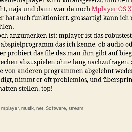
cht, naja und dann war da noch
Mplayer OS X
r hat auch funktioniert. grossartig! kann ich
hlen.
ch anzumerken ist: mplayer ist das robustest
abspielprogramm das ich kenne. ob audio o
 er probiert das file das man ihm gibt auf bie
echen abzuspielen ohne lang nachzufragen. 
die von anderen programmen abgelehnt wede
digt, nimmt er oft problemlos, und übersprin
aften stellen. top!
,
mplayer
,
musik
,
net
,
Software
,
stream