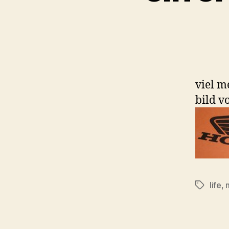
viel m
bild v
life
,
Tags