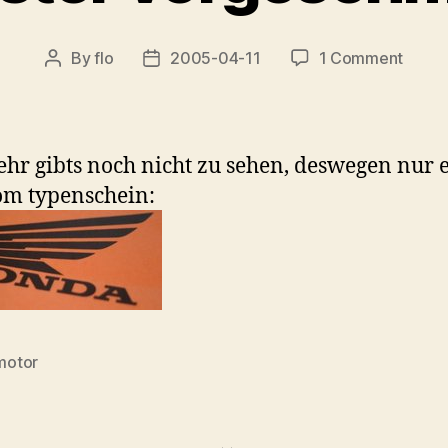
on
By
flo
2005-04-11
1 Comment
Post
Post
ein
author
date
erster
vorg
ehr gibts noch nicht zu sehen, deswegen nur 
om typenschein:
motor