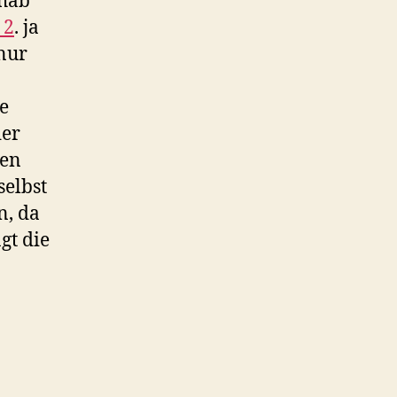
 2
. ja
 nur
e
der
gen
selbst
n, da
gt die