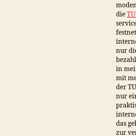
modeme
die
TU
servic
festne
intern
nur di
bezahl
in mei
mit me
der TU
nur ei
prakti
intern
das ge
zur ve