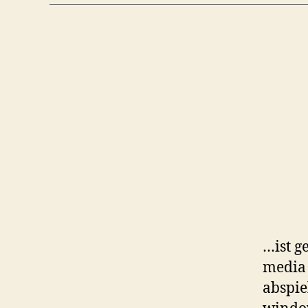
…ist g
media 
abspie
window