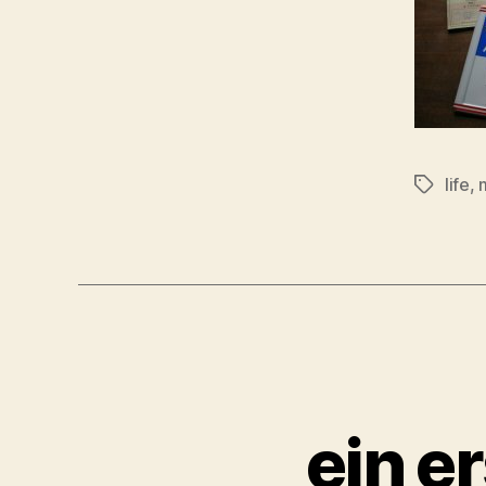
life
,
Tags
ein e