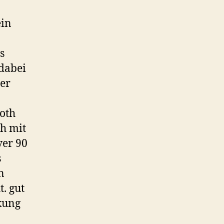
ein
ent
…
s
 dabei
er
ooth
h mit
ver 90
s
n
. gut
ckung