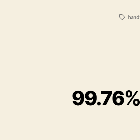
hand
Tags
99.76% 