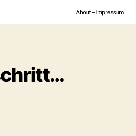
About – Impressum
schritt…
ste
sche
itt…