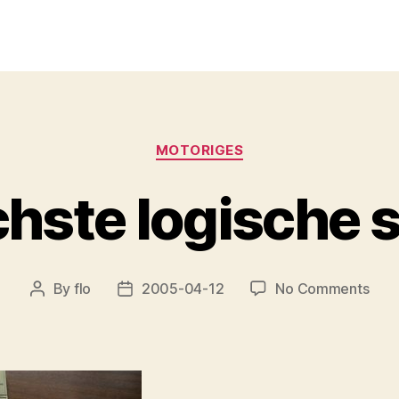
Categories
MOTORIGES
hste logische 
on
By
flo
2005-04-12
No Comments
Post
Post
der
author
date
näch
logi
schr