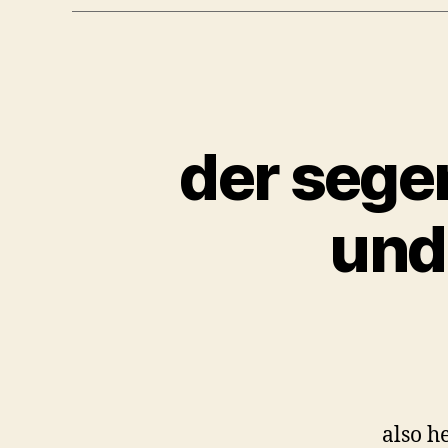
der segen
und
also h