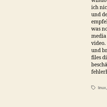
ich ni
und de
empfe
was no
media 
video.
und br
files 
beschä
fehlerh
linux
Tags