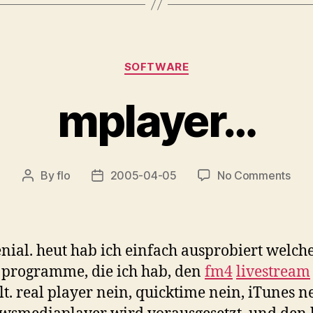
Categories
SOFTWARE
mplayer…
on
By
flo
2005-04-05
No Comments
Post
Post
mpl
author
date
enial. heut hab ich einfach ausprobiert welch
programme, die ich hab, den
fm4
livestream
lt. real player nein, quicktime nein, iTunes n
smediaplayer wird vorausgesetzt, und den