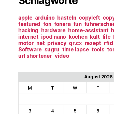
Schlagworte
apple
arduino
basteln
copyleft
copy
featured
fon
fonera
fun
führersche
hacking
hardware
home-assistant
h
internet
ipod nano
kochen
kult
life
motor
net
privacy
qr.cx
rezept
rfid
Software
sugru
time lapse
tools
to
url shortener
video
August 2026
M
T
W
T
3
4
5
6