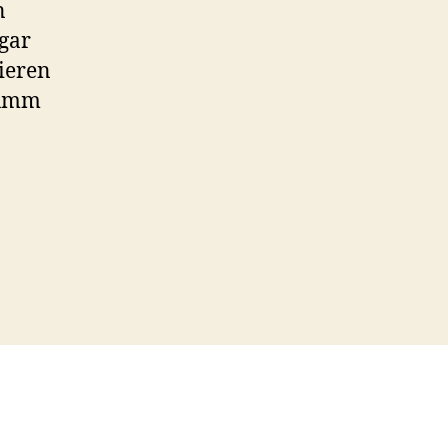
n
gar
sieren
rumm