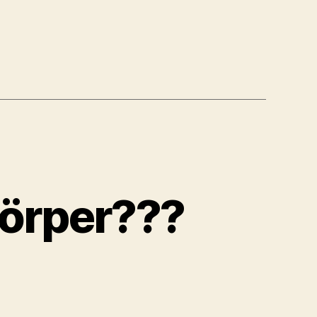
örper???
ren