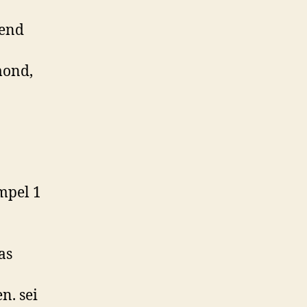
lskörper???
send
mond,
mpel 1
as
n. sei