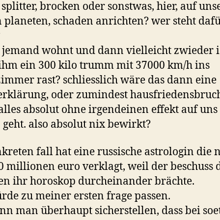
s splitter, brocken oder sonstwas, hier, auf un
 planeten, schaden anrichten? wer steht daf
?
 jemand wohnt und dann vielleicht zwieder i
hm ein 300 kilo trumm mit 37000 km/h ins
mmer rast? schliesslich wäre das dann eine
erklärung, oder zumindest hausfriedensbruc
alles absolut ohne irgendeinen effekt auf uns
n geht. also absolut nix bewirkt?
kreten fall hat eine russische astrologin die 
0 millionen euro verklagt, weil der beschuss 
n ihr horoskop durcheinander brächte.
rde zu meiner ersten frage passen.
nn man überhaupt sicherstellen, dass bei so