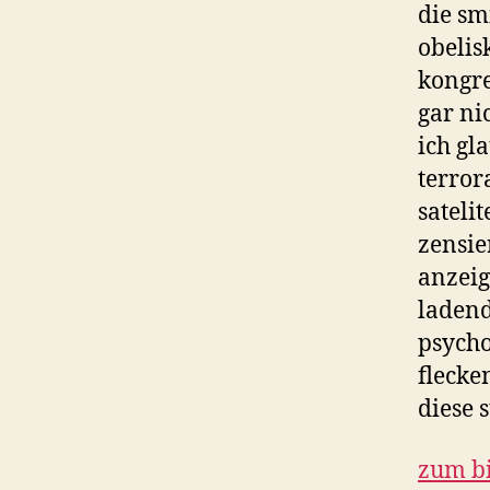
die sm
obelisk
kongre
gar ni
ich gl
terror
sateli
zensie
anzeig
ladend
psycho
flecke
diese 
zum b