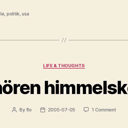
le
,
politik
,
usa
Categories
LIFE & THOUGHTS
ören himmelsk
on
By
flo
2005-07-05
1 Comment
Post
Post
wem
author
date
gehö