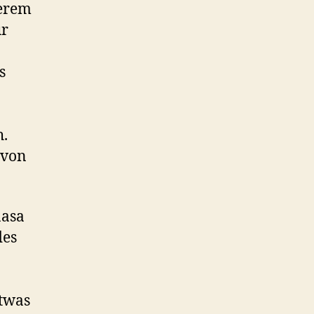
serem
ür
s
h.
 von
nasa
des
etwas