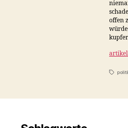
nieman
schade
offen 
würde
kupfer
artike
polit
Tags