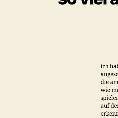
ich ha
angesc
die am
wie ma
spiele
auf de
erkenn