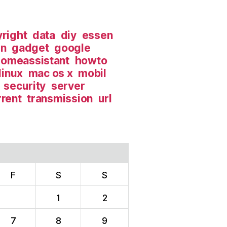
right
data
diy
essen
in
gadget
google
omeassistant
howto
linux
mac os x
mobil
security
server
rrent
transmission
url
F
S
S
1
2
7
8
9