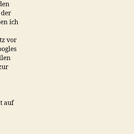
den
 der
en ich
tz vor
oogles
llen
zur
t auf