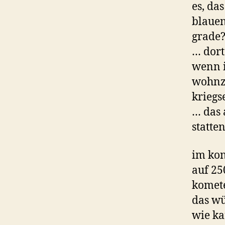
es, da
blauen
grade
… dort
wenn i
wohnzi
kriegs
… das 
statte
im kon
auf 25
komete
das wü
wie ka