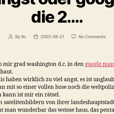
die 2….
on
By
flo
2005-08-21
No Comments
Post
Post
so
author
date
viel
angs
ode
b mir grad washington d.c. in den
google map
goo
haut.
map
is haben wirklich zu viel angst. es ist unglaub
die
2….
n mit so einer vollen hose noch die weltpoliz
n kann ist mir ein rätsel.
n satelitenbildern von ihrer landeshauptstad
t man wunderbar das weisse haus, das pent