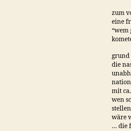
zum vo
eine fr
“wem g
komet
grund 
die na
unabhä
nation
mit ca
wen sc
stelle
wäre 
… die 