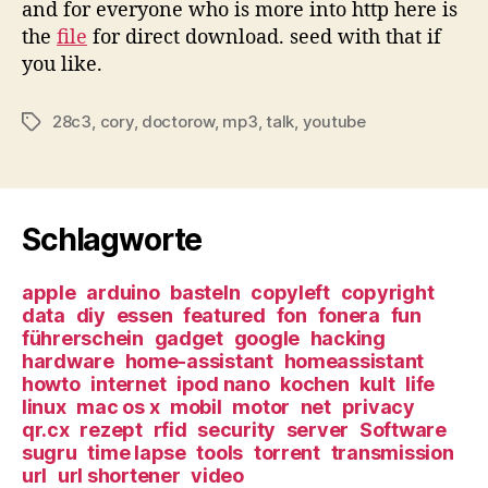
and for everyone who is more into http here is
the
file
for direct download. seed with that if
you like.
28c3
,
cory
,
doctorow
,
mp3
,
talk
,
youtube
Tags
Schlagworte
apple
arduino
basteln
copyleft
copyright
data
diy
essen
featured
fon
fonera
fun
führerschein
gadget
google
hacking
hardware
home-assistant
homeassistant
howto
internet
ipod nano
kochen
kult
life
linux
mac os x
mobil
motor
net
privacy
qr.cx
rezept
rfid
security
server
Software
sugru
time lapse
tools
torrent
transmission
url
url shortener
video