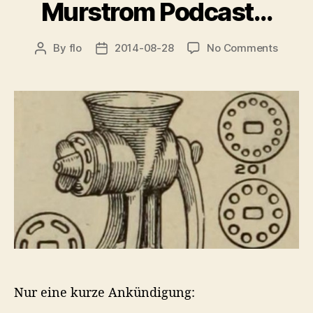
Murstrom Podcast…
on
By
flo
2014-08-28
No Comments
Post
Post
Murst
author
date
Podca
Nur eine kurze Ankündigung: