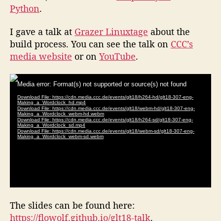
Python
.
I gave a talk at
Grazer Linuxtage
about the
build process. You can see the talk on
CCC’s
media website
or on
YouTube
.
The slides can be found here:
https://flowolf.github.io/glt18-talk
.