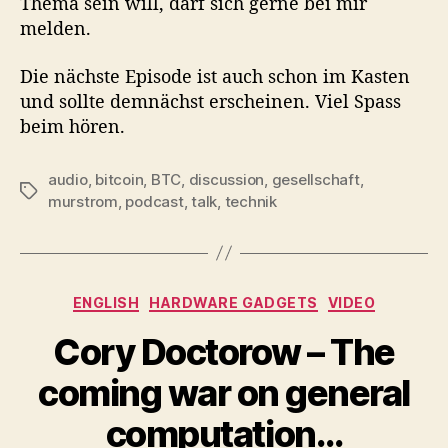
Thema sein will, darf sich gerne bei mir
melden.
Die nächste Episode ist auch schon im Kasten
und sollte demnächst erscheinen. Viel Spass
beim hören.
audio
,
bitcoin
,
BTC
,
discussion
,
gesellschaft
,
Tags
murstrom
,
podcast
,
talk
,
technik
Categories
ENGLISH
HARDWARE GADGETS
VIDEO
Cory Doctorow – The
coming war on general
computation…