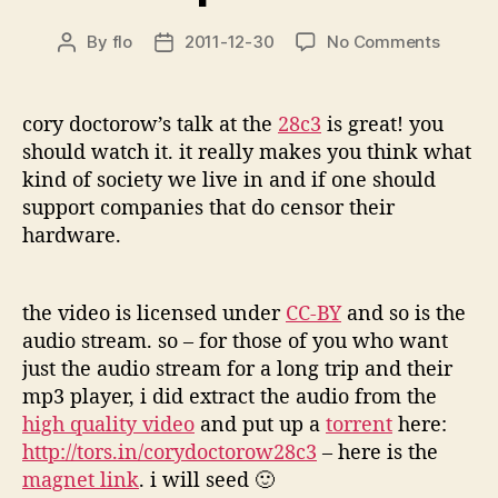
on
By
flo
2011-12-30
No Comments
Post
Post
Cory
author
date
Doctor
–
cory doctorow’s talk at the
28c3
is great! you
The
should watch it. it really makes you think what
comin
kind of society we live in and if one should
war
support companies that do censor their
on
hardware.
genera
comput
the video is licensed under
CC-BY
and so is the
audio stream. so – for those of you who want
just the audio stream for a long trip and their
mp3 player, i did extract the audio from the
high quality video
and put up a
torrent
here:
http://tors.in/corydoctorow28c3
– here is the
magnet link
. i will seed 🙂