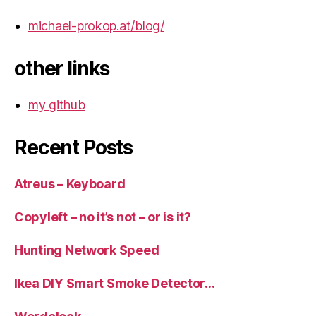
michael-prokop.at/blog/
other links
my github
Recent Posts
Atreus – Keyboard
Copyleft – no it’s not – or is it?
Hunting Network Speed
Ikea DIY Smart Smoke Detector…