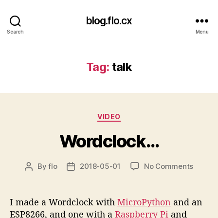
blog.flo.cx
Search
Menu
Tag:
talk
Categories
VIDEO
Wordclock…
on
By
flo
2018-05-01
No Comments
Post
Post
Wordc
author
date
I made a Wordclock with
MicroPython
and an
ESP8266, and one with a
Raspberry Pi
and