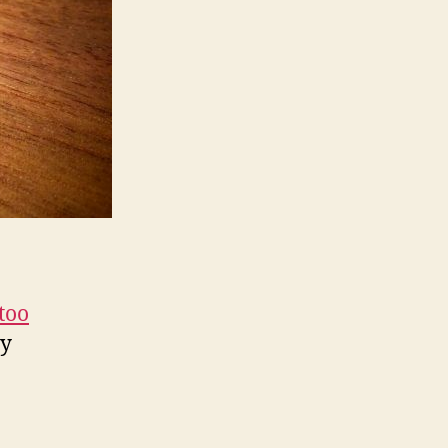
too
my