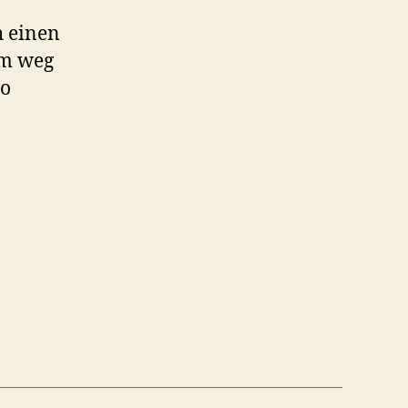
h einen
im weg
go
ttich