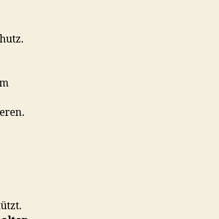
hutz.
um
eren.
ützt.