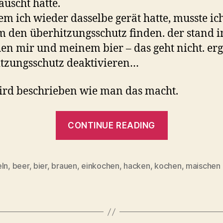
auscht hatte.
m ich wieder dasselbe gerät hatte, musste ic
 den überhitzungsschutz finden. der stand 
en mir und meinem bier – das geht nicht. er
tzungsschutz deaktivieren…
ird beschrieben wie man das macht.
“Maischebo
CONTINUE READING
Severin
EA
3653…”
eln
,
beer
,
bier
,
brauen
,
einkochen
,
hacken
,
kochen
,
maischen