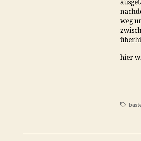
ausget
nachde
weg um
zwisch
überhi
hier w
bast
Tags