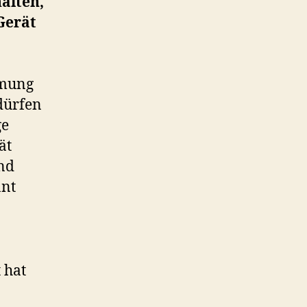
alten,
Gerät
rmung
 dürfen
ge
ät
nd
nnt
 hat