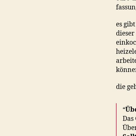
fassun
es gib
dieser
einkoc
heizel
arbeit
können
die ge
“
Übe
Das 
Über