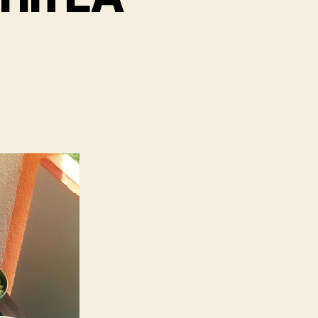
chebottich
rin
3…