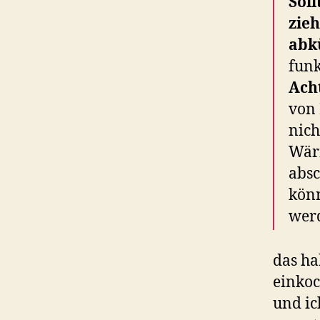
Soll
zieh
abk
funk
Ach
von 
nich
Wär
absc
könn
wer
das ha
einkoc
und ic