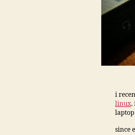
i rece
linux
.
laptop
since 