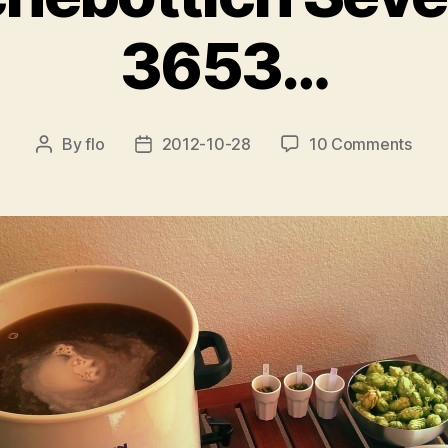
3653…
on
By
flo
2012-10-28
10 Comments
Post
Post
Mais
author
date
Seve
EA
365