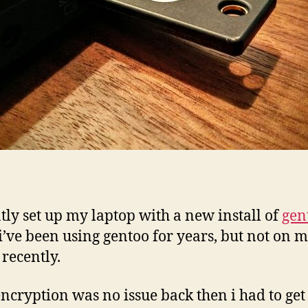
ntly set up my laptop with a new install of
gen
 i’ve been using gentoo for years, but not on 
 recently.
encryption was no issue back then i had to get