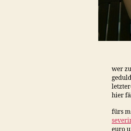
wer z
geduld
letzte
hier fä
fürs m
severi
euro u