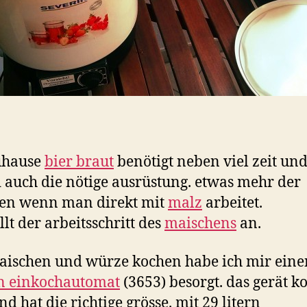
uhause
bier braut
benötigt neben viel zeit un
 auch die nötige ausrüstung. etwas mehr der
ren wenn man direkt mit
malz
arbeitet.
llt der arbeitsschritt des
maischens
an.
aischen und würze kochen habe ich mir eine
n einkochautomat
(3653) besorgt. das gerät ko
nd hat die richtige grösse. mit 29 litern